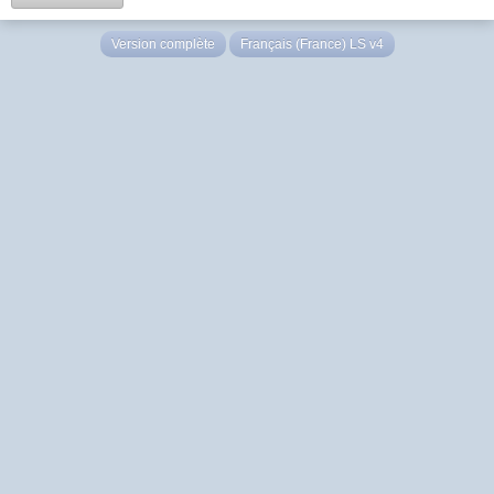
Version complète
Français (France) LS v4