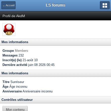
LS forums
← Accueil
Profil de AkdM
Mes informations
Groupe
Members
Messages
232
Inscrit(e) (le)
21-août 10
Dernière activité
juin 08 2026 00:45
Mes informations
Titre
Sunriseur
Âge
Âge inconnu
Anniversaire
Anniversaire inconnu
Contrôles utilisateur
Mon contenu