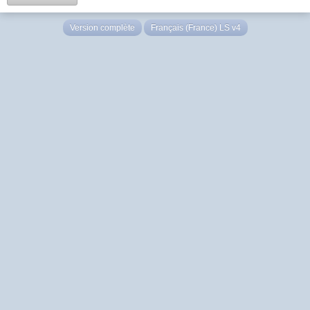
Version complète
Français (France) LS v4