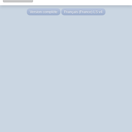
Version complète
Français (France) LS v4