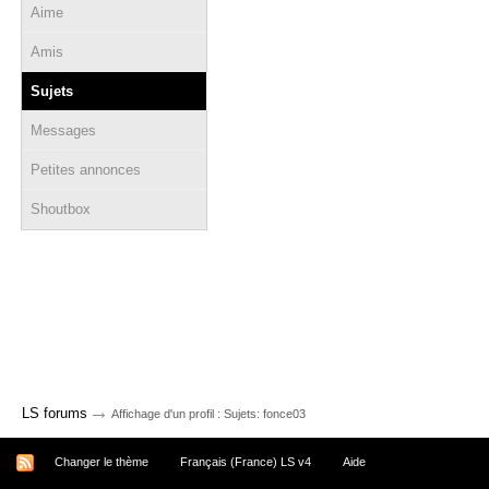
Aime
Amis
Sujets
Messages
Petites annonces
Shoutbox
→
LS forums
Affichage d'un profil : Sujets: fonce03
Changer le thème
Français (France) LS v4
Aide