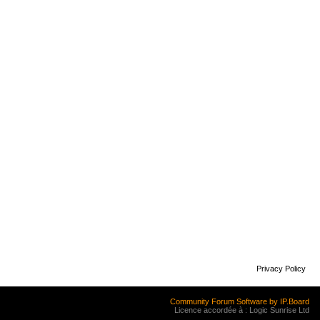
Privacy Policy
Community Forum Software by IP.Board
Licence accordée à : Logic Sunrise Ltd