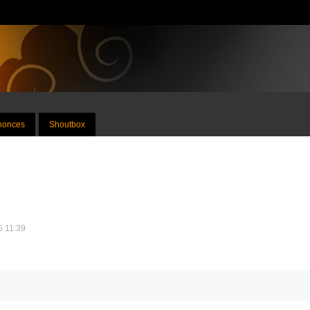
nnonces
Shoutbox
5 11:39