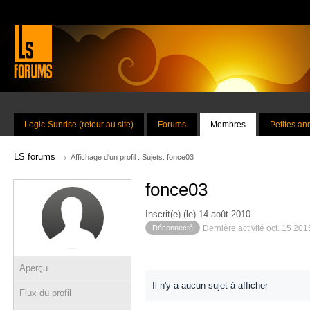
Logic-Sunrise (retour au site)
Forums
Membres
Petites a
→
LS forums
Affichage d'un profil : Sujets: fonce03
fonce03
Inscrit(e) (le) 14 août 2010
Déconnecté
Dernière activité oct. 15 201
Aperçu
Il n'y a aucun sujet à afficher
Flux du profil