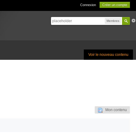
Connexion
Créer un compte
Membres
Voir le nouveau contenu
Mon contenu