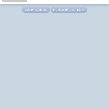
Version complète
Français (France) LS v4