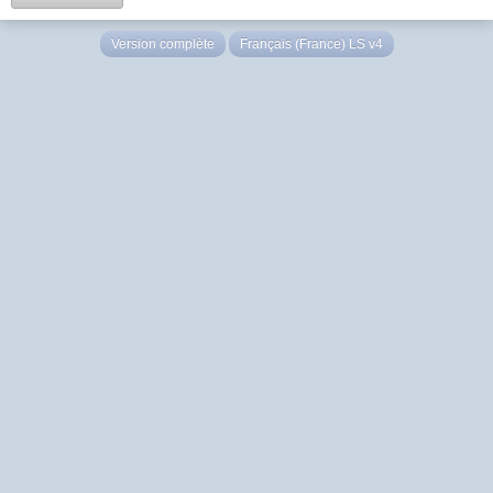
Version complète
Français (France) LS v4