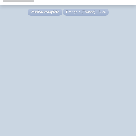
Version complète
Français (France) LS v4