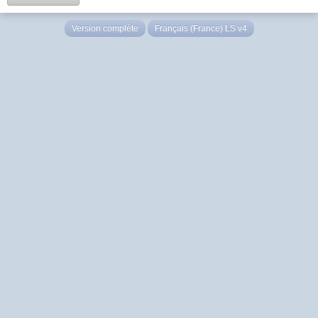
Version complète
Français (France) LS v4