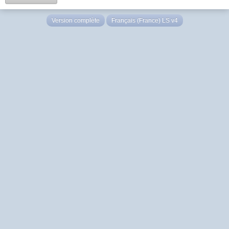
Version complète
Français (France) LS v4