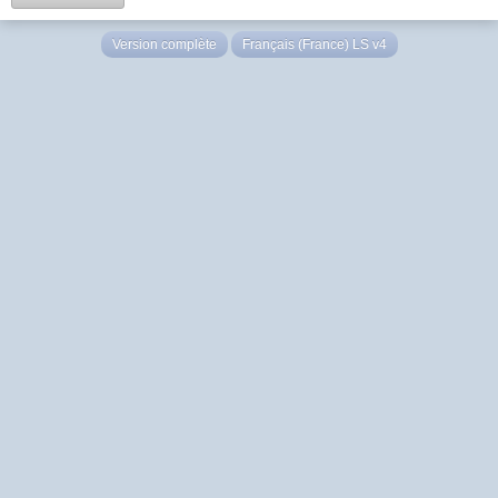
Version complète
Français (France) LS v4