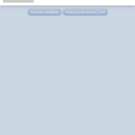
Version complète
Français (France) LS v4