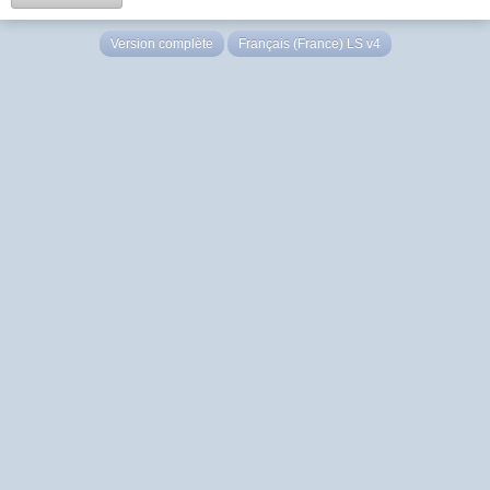
Version complète
Français (France) LS v4