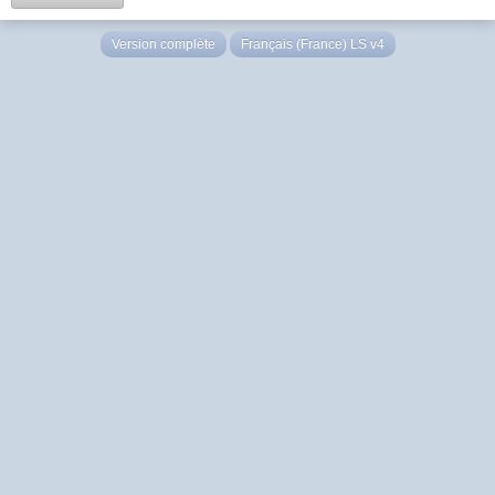
Version complète
Français (France) LS v4