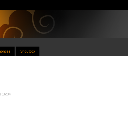
nnonces
Shoutbox
13 16:34