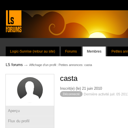
Logic-Sunrise (retour au site)
Forums
Membres
Petites a
→
LS forums
Affichage d'un profil : Petites annonces: casta
casta
Inscrit(e) (le) 21 juin 2010
Déconnecté
Dernière activité juil. 05 20
Aperçu
Flux du profil