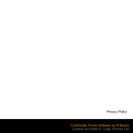
Privacy Policy
Community Forum Software by IP.Board
Licence accordée à : Logic Sunrise Ltd