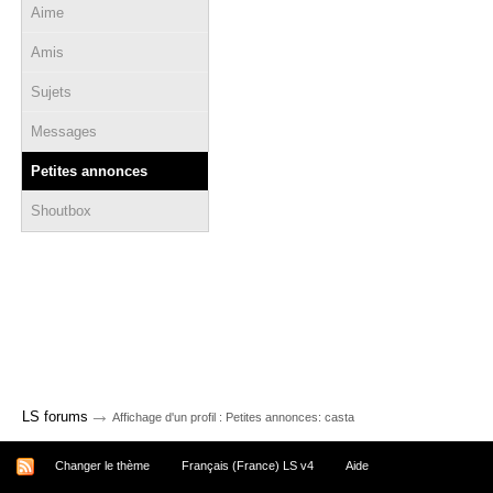
Aime
Amis
Sujets
Messages
Petites annonces
Shoutbox
→
LS forums
Affichage d'un profil : Petites annonces: casta
Changer le thème
Français (France) LS v4
Aide