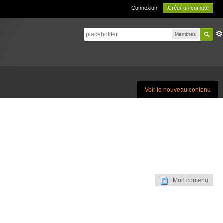
Connexion
Créer un compte
Membres
Voir le nouveau contenu
Mon contenu