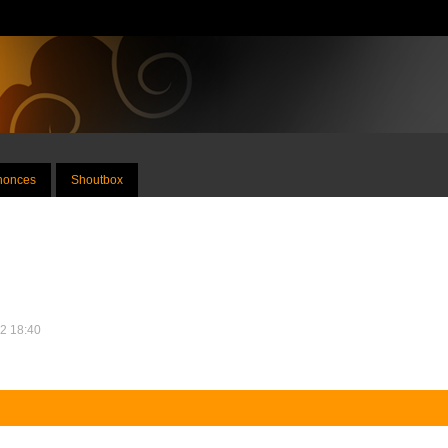
nnonces
Shoutbox
22 18:40