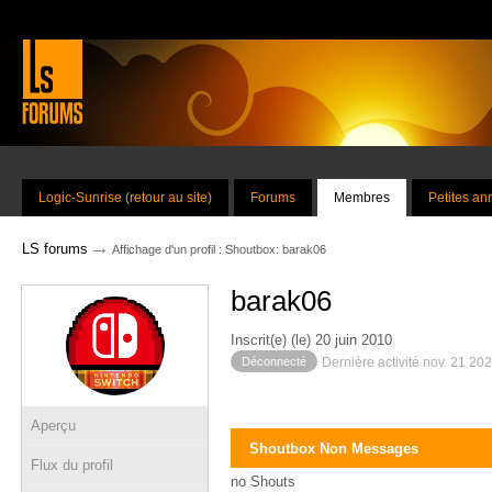
Logic-Sunrise (retour au site)
Forums
Membres
Petites a
→
LS forums
Affichage d'un profil : Shoutbox: barak06
barak06
Inscrit(e) (le) 20 juin 2010
Déconnecté
Dernière activité nov. 21 20
Aperçu
Shoutbox Non Messages
Flux du profil
no Shouts