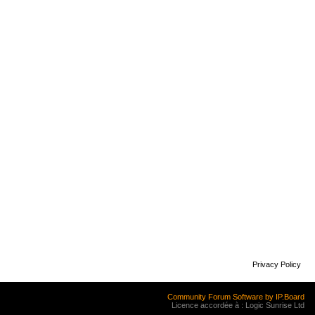
Privacy Policy
Community Forum Software by IP.Board
Licence accordée à : Logic Sunrise Ltd