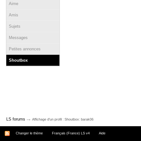
Aime
Amis
Sujets
Messages
Petites annonces
Shoutbox
→
LS forums
Affichage d'un profil : Shoutbox: barak06
Changer le thème
Français (France) LS v4
Aide