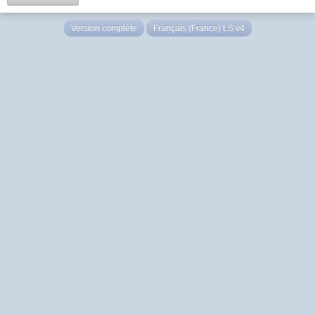
Version complète
Français (France) LS v4