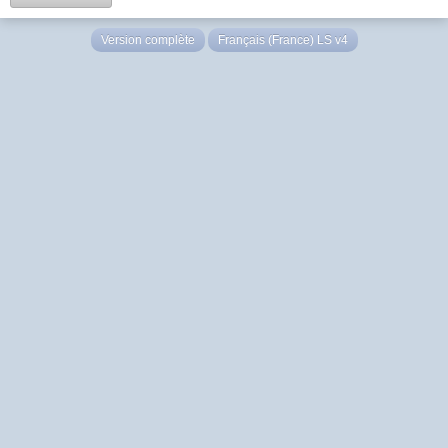
Version complète
Français (France) LS v4