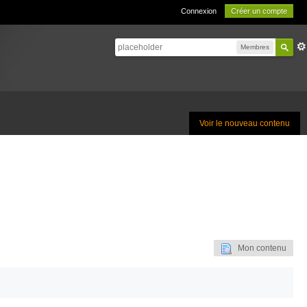
Connexion
Créer un compte
Membres
Voir le nouveau contenu
Mon contenu