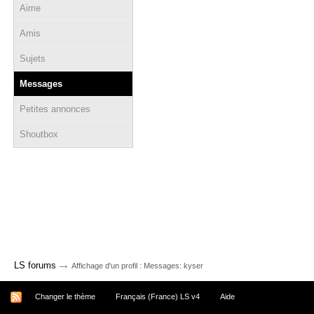
Aime
Amis
Sujets
Messages
Petites annonces
Shoutbox
→
LS forums
Affichage d'un profil : Messages: kyser
Changer le thème
Français (France) LS v4
Aide