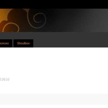
nnonces
Shoutbox
10 20:10