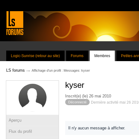
Logic-Sunrise (retour au site)
Forums
Membres
Petites a
→
LS forums
Affichage d'un profil : Messages: kyser
kyser
Inscrit(e) (le) 26 mai 2010
Déconnecté
Dernière activité mai 26 20
Aperçu
Il n'y aucun message à afficher.
Flux du profil