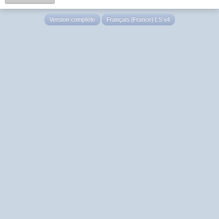
Version complète
Français (France) LS v4