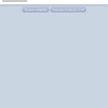
Version complète
Français (France) LS v4