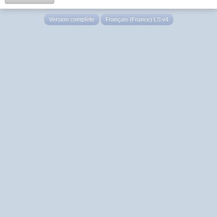
Version complète
Français (France) LS v4