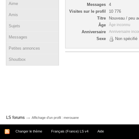
Aime
Messages
4
Visites sur le profil
10 776
Amis
Titre
Nouveau / peu ac
Âge
Âge inconnu
Sujets
Anniversaire
Anniversaire inc
Messages
Sexe
Non spécifié
Petites annonces
Shoutbox
→
LS forums
Affichage d'un profil : merouane
Changer le thème
Français (France) LS v4
Aide