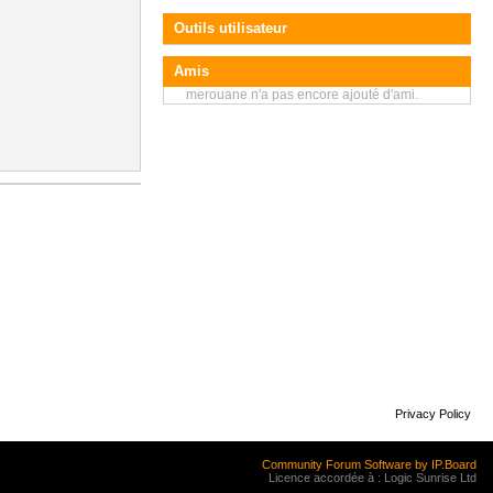
Outils utilisateur
Amis
merouane n'a pas encore ajouté d'ami.
Privacy Policy
Community Forum Software by IP.Board
Licence accordée à : Logic Sunrise Ltd