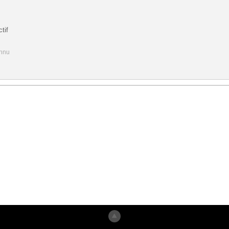
tif
onnu