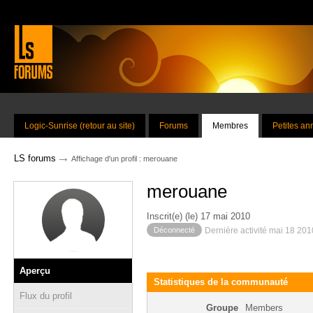
Logic-Sunrise (retour au site)
Forums
Membres
Petites a
→
LS forums
Affichage d'un profil : merouane
merouane
Inscrit(e) (le) 17 mai 2010
Déconnecté
Dernière activité mai 18 20
Aperçu
Statistiques de la communauté
Flux du profil
Groupe
Members