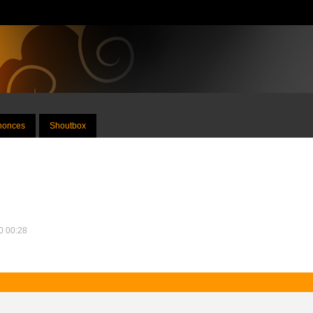
nnonces
Shoutbox
10 00:28