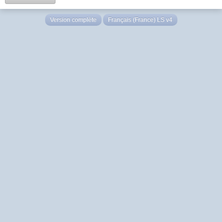
Version complète
Français (France) LS v4