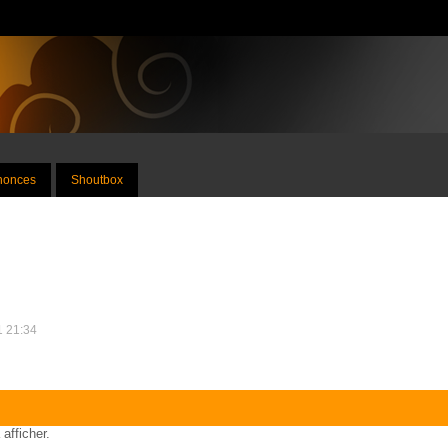
nnonces
Shoutbox
1 21:34
 afficher.