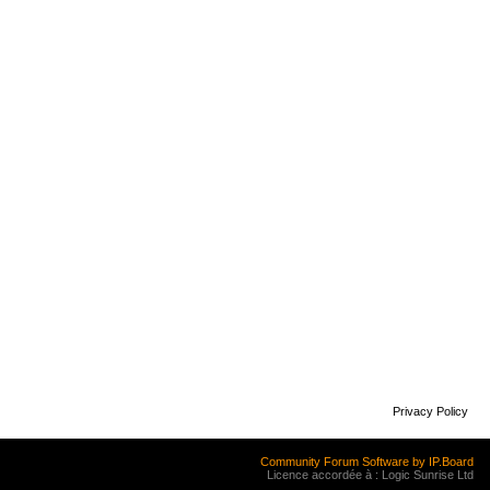
Privacy Policy
Community Forum Software by IP.Board
Licence accordée à : Logic Sunrise Ltd