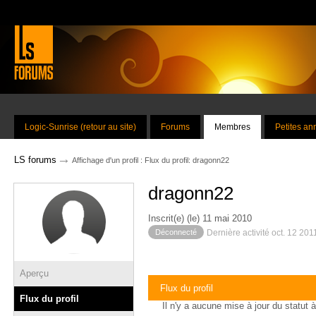
Logic-Sunrise (retour au site)
Forums
Membres
Petites a
→
LS forums
Affichage d'un profil : Flux du profil: dragonn22
dragonn22
Inscrit(e) (le) 11 mai 2010
Déconnecté
Dernière activité oct. 12 201
Aperçu
Flux du profil
Flux du profil
Il n'y a aucune mise à jour du statut à