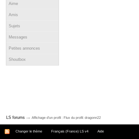
Aime
Amis
Sujets
Messages
Petites annonces
Shoutbox
→
LS forums
Affichage d'un profil : Flux du profil: dragonn22
Changer le thème
Français (France) LS v4
Aide