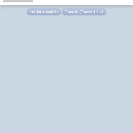
Version complète
Français (France) LS v4