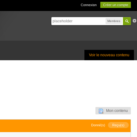
Connexion
Créer un compte
Membres
Voir le nouveau contenu
Mon contenu
Donné(s)
Reçu(s)