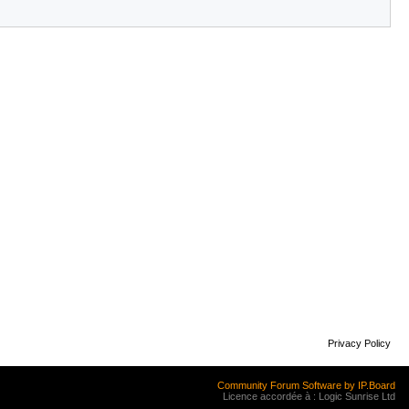
Privacy Policy
Community Forum Software by IP.Board
Licence accordée à : Logic Sunrise Ltd