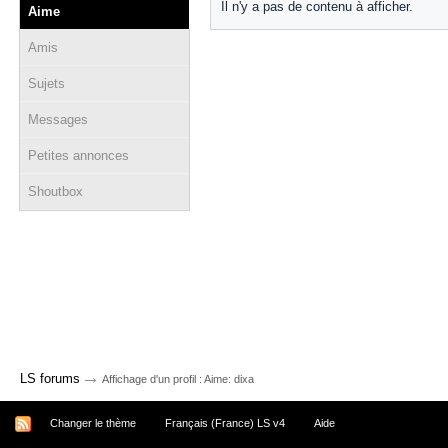
Il n'y a pas de contenu à afficher.
Aime
Amis
Sujets
Messages
Petites annonces
Shoutbox
→
LS forums
Affichage d'un profil : Aime: dixa
Changer le thème
Français (France) LS v4
Aide