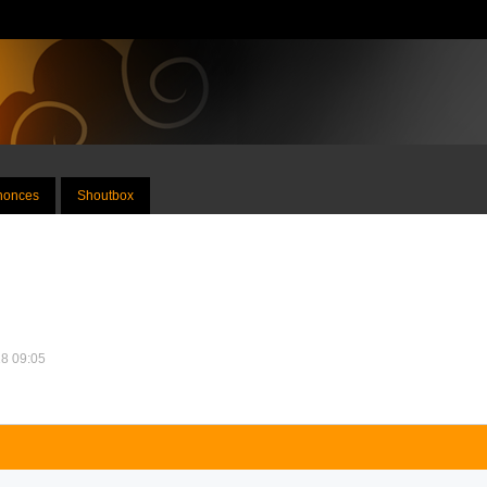
nnonces
Shoutbox
18 09:05