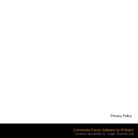
Privacy Policy
Community Forum Software by IP.Board
Licence accordée à : Logic Sunrise Ltd