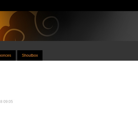
nnonces
Shoutbox
18 09:05