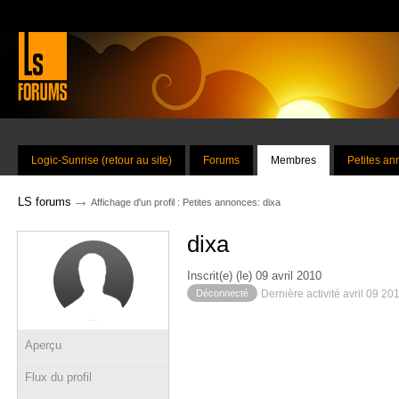
Logic-Sunrise (retour au site)
Forums
Membres
Petites a
→
LS forums
Affichage d'un profil : Petites annonces: dixa
dixa
Inscrit(e) (le) 09 avril 2010
Déconnecté
Dernière activité avril 09 20
Aperçu
Flux du profil