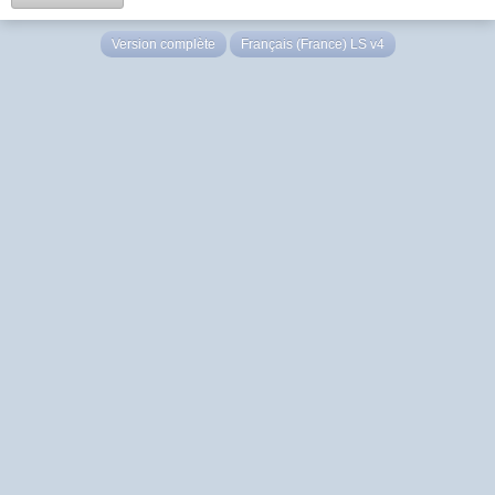
Version complète
Français (France) LS v4