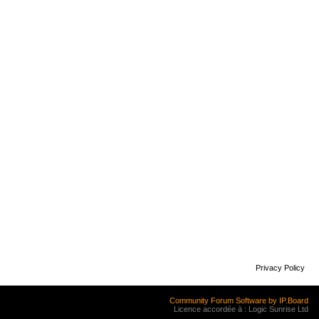
Privacy Policy
Community Forum Software by IP.Board
Licence accordée à : Logic Sunrise Ltd