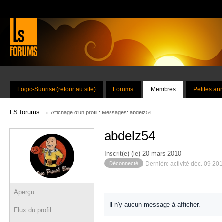
Logic-Sunrise (retour au site)
Forums
Membres
Petites a
→
LS forums
Affichage d'un profil : Messages: abdelz54
abdelz54
Inscrit(e) (le) 20 mars 2010
Déconnecté
Dernière activité déc. 09 20
Aperçu
Il n'y aucun message à afficher.
Flux du profil