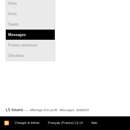
Aime
Amis
Sujets
Messages
Petites annonces
Shoutbox
→
LS forums
Affichage d'un profil : Messages: abdelz54
Changer le thème
Français (France) LS v4
Aide