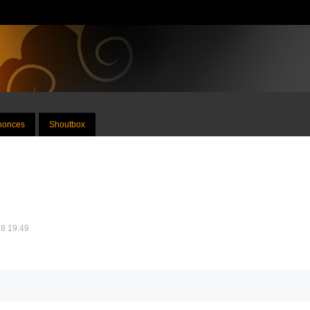
nnonces
Shoutbox
18 19:49