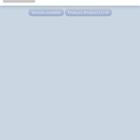
Version complète
Français (France) LS v4