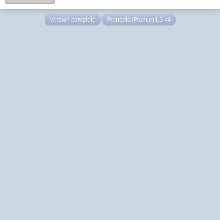
Version complète
Français (France) LS v4