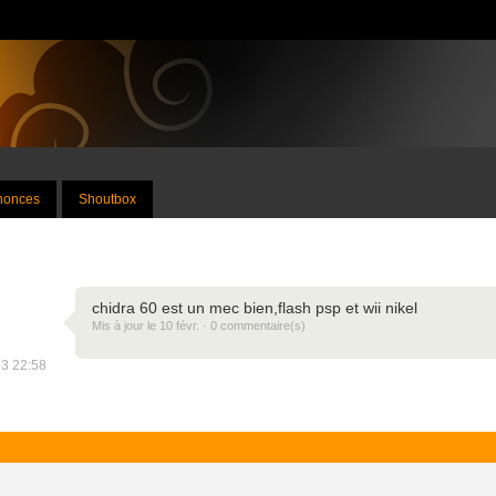
nnonces
Shoutbox
chidra 60 est un mec bien,flash psp et wii nikel
Mis à jour le 10 févr. · 0 commentaire(s)
23 22:58