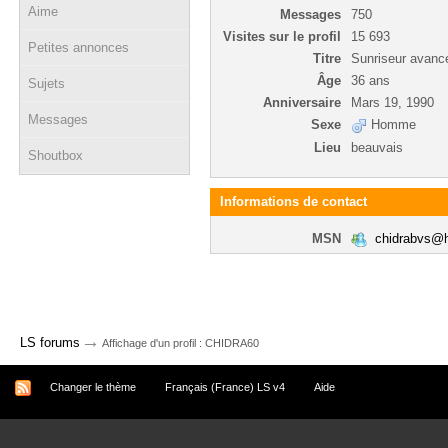
Aime
Messages
750
Visites sur le profil
15 693
Petites annonces
Titre
Sunriseur avanc
Âge
36 ans
Sujets
Anniversaire
Mars 19, 1990
Messages
Sexe
Homme
Lieu
beauvais
Shoutbox
Informations de contact
MSN
chidrabvs@h
→
LS forums
Affichage d'un profil : CHIDRA60
Changer le thème
Français (France) LS v4
Aide