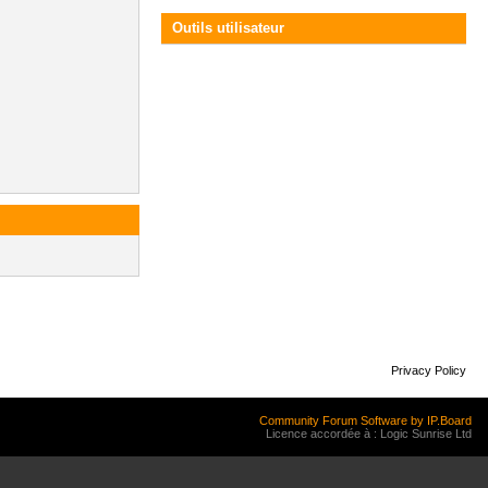
Outils utilisateur
Privacy Policy
Community Forum Software by IP.Board
Licence accordée à : Logic Sunrise Ltd