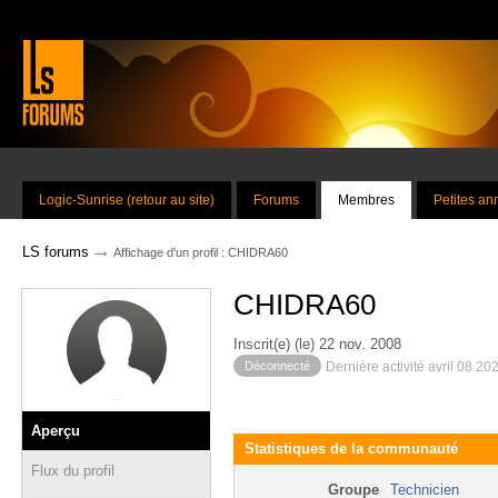
Logic-Sunrise (retour au site)
Forums
Membres
Petites a
→
LS forums
Affichage d'un profil : CHIDRA60
CHIDRA60
Inscrit(e) (le) 22 nov. 2008
Déconnecté
Dernière activité avril 08 20
Aperçu
Statistiques de la communauté
Flux du profil
Groupe
Technicien