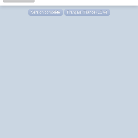
Version complète
Français (France) LS v4