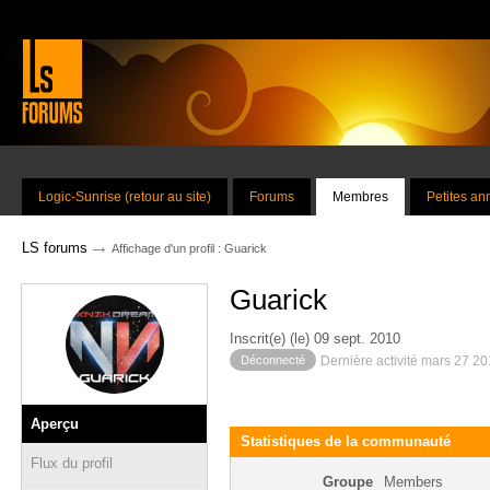
Logic-Sunrise (retour au site)
Forums
Membres
Petites a
→
LS forums
Affichage d'un profil : Guarick
Guarick
Inscrit(e) (le) 09 sept. 2010
Déconnecté
Dernière activité mars 27 2
Aperçu
Statistiques de la communauté
Flux du profil
Groupe
Members