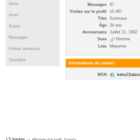
Aime
Messages
87
Visites sur le profil
15 487
Amis
Titre
Sunriseur
Âge
34 ans
Sujets
Anniversaire
Juillet 21, 1992
Messages
Sexe
Homme
Lieu
Mayenne
Petites annonces
Shoutbox
Informations de contact
MSN
keke21tale
→
LS forums
Affichage d'un profil : Guarick