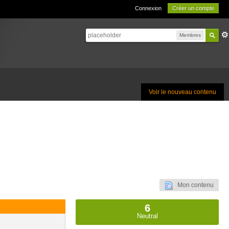
Connexion
Créer un compte
Membres
Voir le nouveau contenu
Mon contenu
6
Neutral