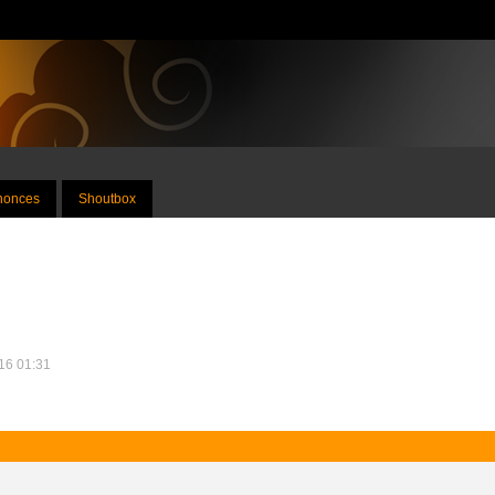
nnonces
Shoutbox
016 01:31