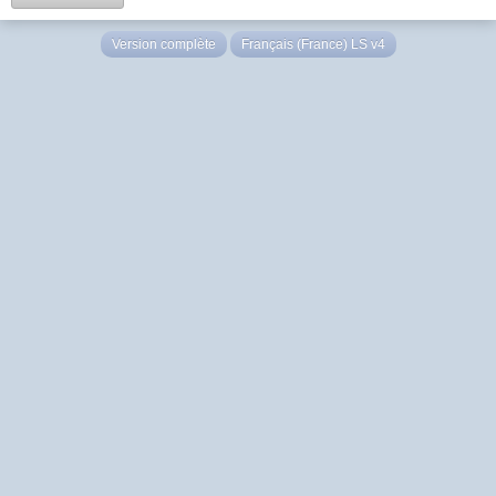
Version complète
Français (France) LS v4