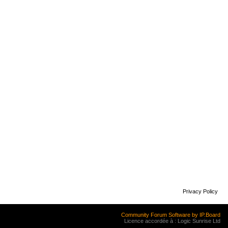
Privacy Policy
Community Forum Software by IP.Board
Licence accordée à : Logic Sunrise Ltd