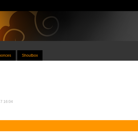
nnonces
Shoutbox
17 16:04