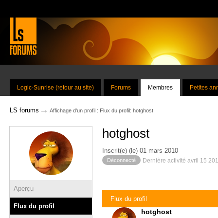
Logic-Sunrise (retour au site)
Forums
Membres
Petites a
→
LS forums
Affichage d'un profil : Flux du profil: hotghost
hotghost
Inscrit(e) (le) 01 mars 2010
Déconnecté
Dernière activité avril 15 20
Aperçu
Flux du profil
Flux du profil
hotghost