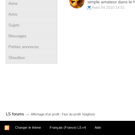
simple amateur dans le 
Aime
mars 04 2010 14:01
Amis
Sujets
Messages
Petites annonces
Shoutbox
→
LS forums
Affichage d'un profil : Flux du profil: hotghost
Changer le thème
Français (France) LS v4
Aide