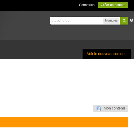
Connexion
Créer un compte
Membres
Voir le nouveau contenu
Mon contenu