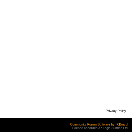
Privacy Policy
Community Forum Software by IP.Board
Licence accordée à : Logic Sunrise Ltd