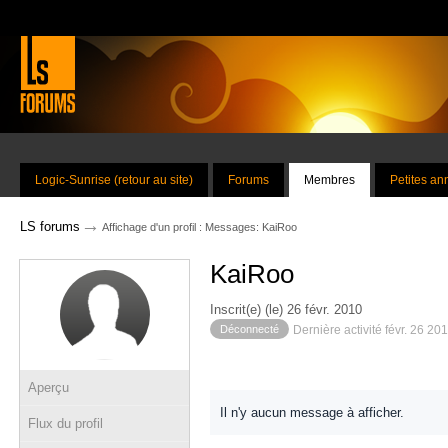
Logic-Sunrise (retour au site)
Forums
Membres
Petites a
→
LS forums
Affichage d'un profil : Messages: KaiRoo
KaiRoo
Inscrit(e) (le) 26 févr. 2010
Déconnecté
Dernière activité févr. 26 20
Aperçu
Il n'y aucun message à afficher.
Flux du profil