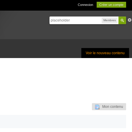
Connexion
Créer un compte
Membres
Voir le nouveau contenu
Mon contenu