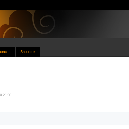
nnonces
Shoutbox
10 21:01