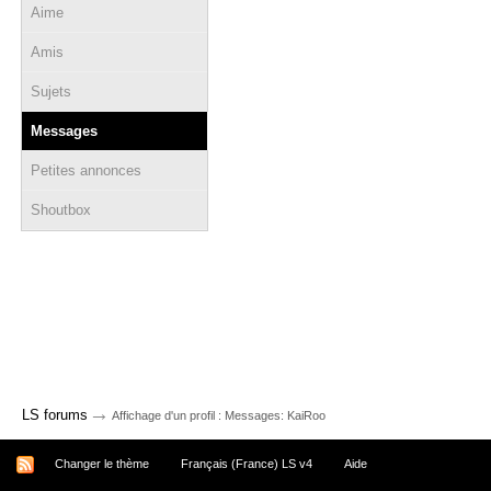
Aime
Amis
Sujets
Messages
Petites annonces
Shoutbox
→
LS forums
Affichage d'un profil : Messages: KaiRoo
Changer le thème
Français (France) LS v4
Aide