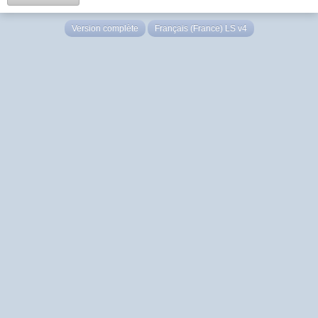
Version complète
Français (France) LS v4