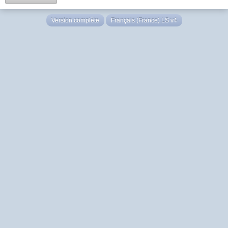
Version complète
Français (France) LS v4