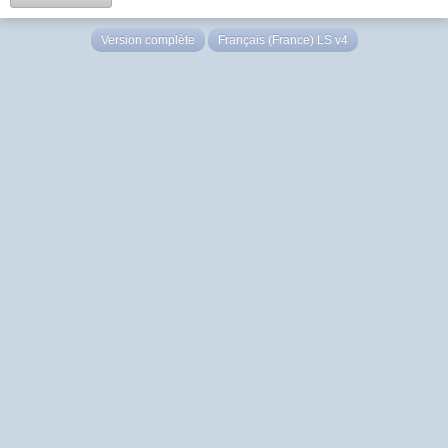
Version complète
Français (France) LS v4