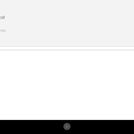
tif
onnu