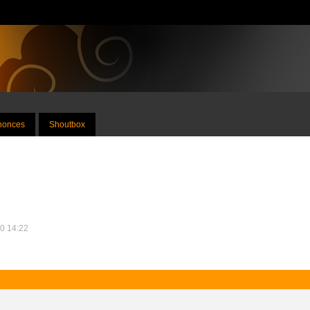
nnonces
Shoutbox
10 14:22