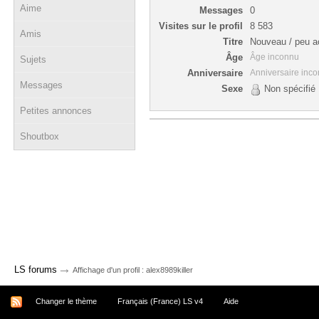
Aime
Messages
0
Visites sur le profil
8 583
Amis
Titre
Nouveau / peu ac
Âge
Âge inconnu
Sujets
Anniversaire
Anniversaire inc
Messages
Sexe
Non spécifié
Petites annonces
Shoutbox
→
LS forums
Affichage d'un profil : alex8989killer
Changer le thème
Français (France) LS v4
Aide