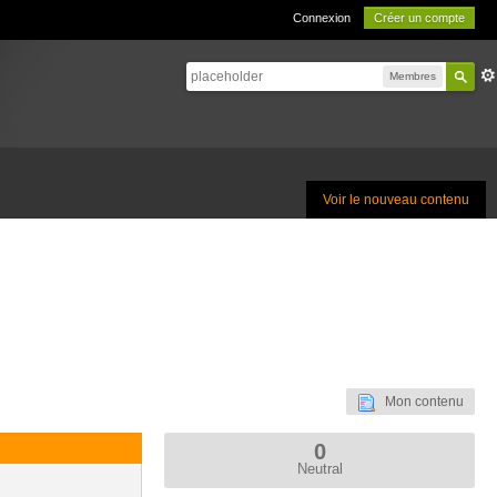
Connexion
Créer un compte
Membres
Voir le nouveau contenu
Mon contenu
0
Neutral