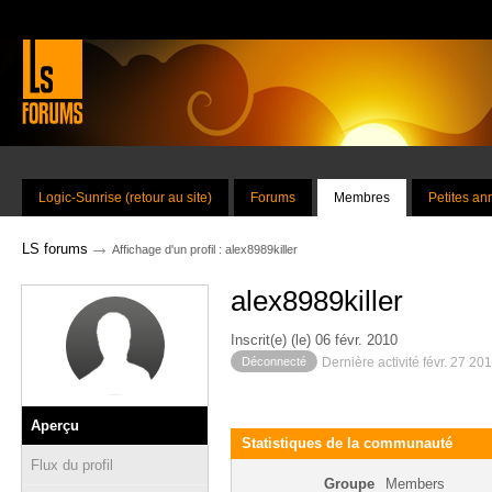
Logic-Sunrise (retour au site)
Forums
Membres
Petites a
→
LS forums
Affichage d'un profil : alex8989killer
alex8989killer
Inscrit(e) (le) 06 févr. 2010
Déconnecté
Dernière activité févr. 27 20
Aperçu
Statistiques de la communauté
Flux du profil
Groupe
Members