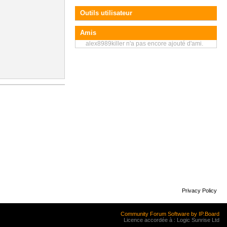
Outils utilisateur
Amis
alex8989killer n'a pas encore ajouté d'ami.
Privacy Policy
Community Forum Software by IP.Board
Licence accordée à : Logic Sunrise Ltd