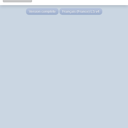
Version complète
Français (France) LS v4