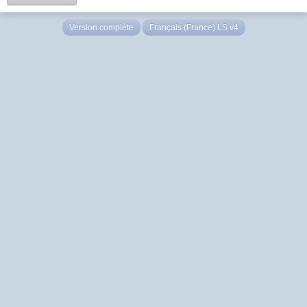
Version complète
Français (France) LS v4