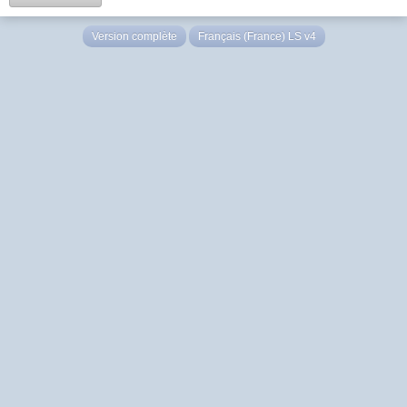
Version complète
Français (France) LS v4