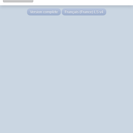
Version complète
Français (France) LS v4