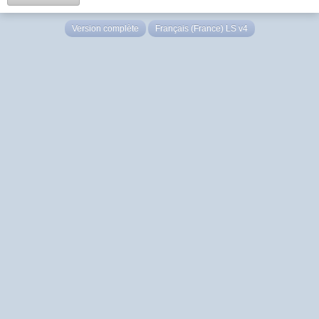
Version complète
Français (France) LS v4