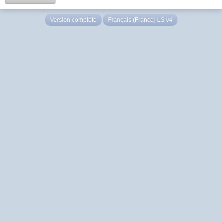
Version complète
Français (France) LS v4