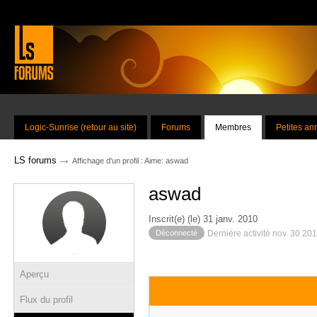
Logic-Sunrise (retour au site)
Forums
Membres
Petites a
→
LS forums
Affichage d'un profil : Aime: aswad
aswad
Inscrit(e) (le) 31 janv. 2010
Déconnecté
Dernière activité nov. 30 20
Aperçu
Flux du profil