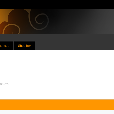
nnonces
Shoutbox
18 02:53