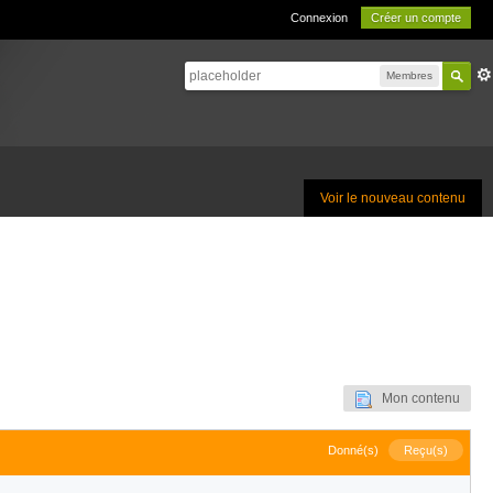
Connexion
Créer un compte
Membres
Voir le nouveau contenu
Mon contenu
Donné(s)
Reçu(s)