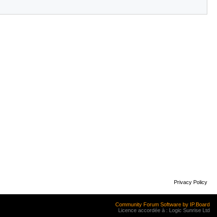
Privacy Policy
Community Forum Software by IP.Board
Licence accordée à : Logic Sunrise Ltd