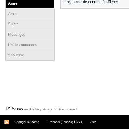
Il n'y a pas de contenu à afficher.
Aime
Amis
Sujets
Messages
Petites annonces
Shoutbox
→
LS forums
Affichage d'un profil : Aime: aswad
Changer le thème
Français (France) LS v4
Aide