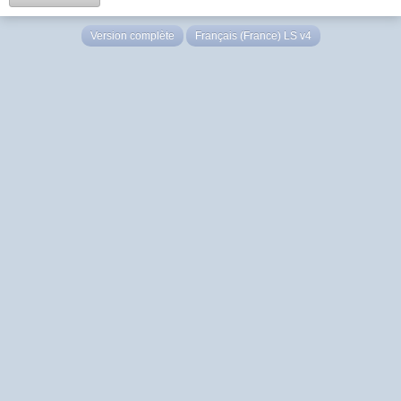
Version complète
Français (France) LS v4