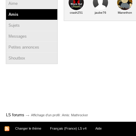
Aime
crash251
jaube76
Manethon
Amis
Sujets
Messages
Petites annonces
Shoutbox
→
LS forums
Affichage d'un profil : Amis: Mathrocker
Changer le thème
Français (France) LS v4
Aide