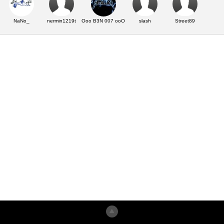
NaNo_
nermin1219t
Ooo B3N 007 ooO
slash
Street89