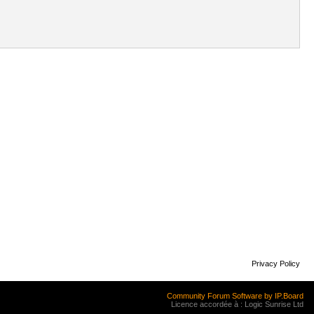
Privacy Policy
Community Forum Software by IP.Board
Licence accordée à : Logic Sunrise Ltd