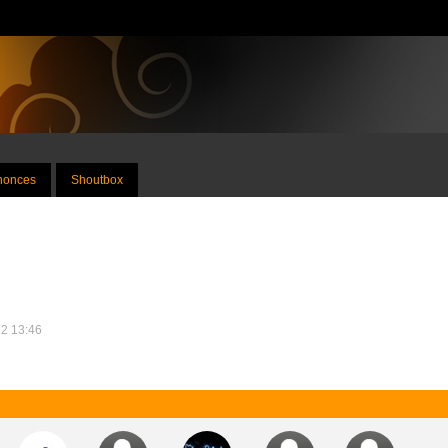
nnonces
Shoutbox
12 13:46