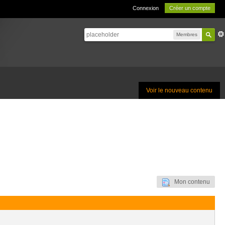
Connexion
Créer un compte
Membres
Voir le nouveau contenu
Mon contenu