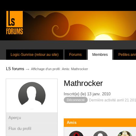
Logic-Sunrise (retour au site)
Forums
Membres
Petites a
→
LS forums
Affichage d'un profil : Amis: Mathrocker
Mathrocker
Inscrit(e) (le) 13 janv. 2010
Déconnecté
Dernière activité avril 21 20
Aperçu
Amis
Flux du profil